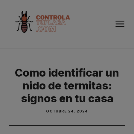
Saltar
al
contenido
M
Como identificar un
nido de termitas:
signos en tu casa
OCTUBRE 24, 2024