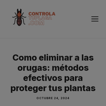
Saltar
al
contenido
M
Como eliminar a las
orugas: métodos
efectivos para
proteger tus plantas
OCTUBRE 24, 2024