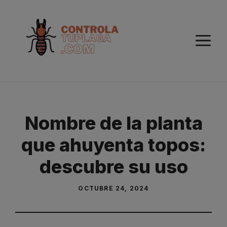
Saltar
al
contenido
M
Nombre de la planta
que ahuyenta topos:
descubre su uso
OCTUBRE 24, 2024