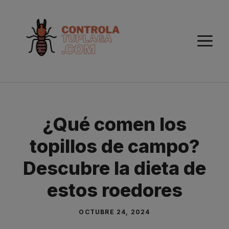
Saltar
al
contenido
M
¿Qué comen los
topillos de campo?
Descubre la dieta de
estos roedores
OCTUBRE 24, 2024