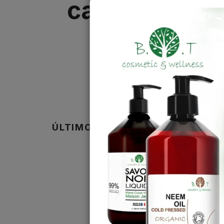
casa: Guía c
Uti
dis
ÚLTIMOS ARTÍCULOS
anu
pro
No 
cara