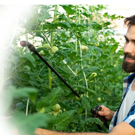
ompleta
Gestionar el consentimiento de las cookies
lizamos tecnologías como las cookies para almacenar y/o acceder a la información d
positivo. Lo hacemos para mejorar la experiencia de navegación y para mostrar
ncios (no) personalizados. El consentimiento a estas tecnologías nos permitirá
cesar datos como el comportamiento de navegación o los ID's únicos en este sitio.
consentir o retirar el consentimiento, puede afectar negativamente a ciertas
cterísticas y funciones.
ACEPTAR
DENEGAR
VER PREFERENCI
Política de cookies
Declaración de privacidad
Impressum