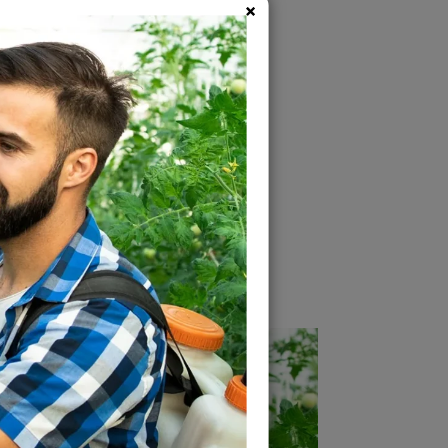
el
AS