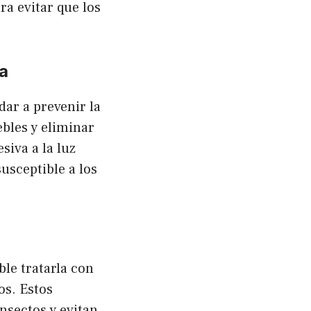
a evitar que los
a
ar a prevenir la
bles y eliminar
siva a la luz
susceptible a los
le tratarla con
os. Estos
nsectos y evitan