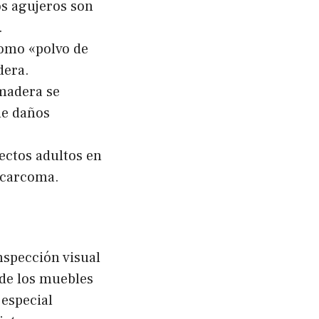
os agujeros son
.
como «polvo de
dera.
 madera se
de daños
sectos adultos en
e carcoma.
nspección visual
de los muebles
 especial