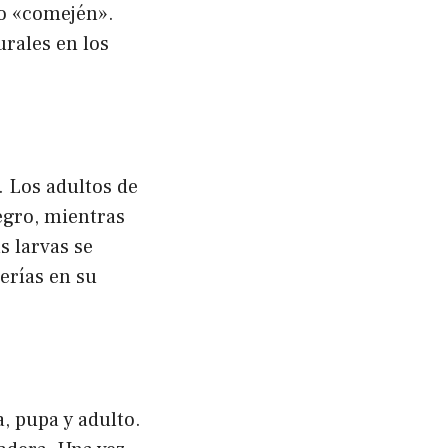
o «comején».
rales en los
. Los adultos de
egro, mientras
s larvas se
erías en su
a, pupa y adulto.