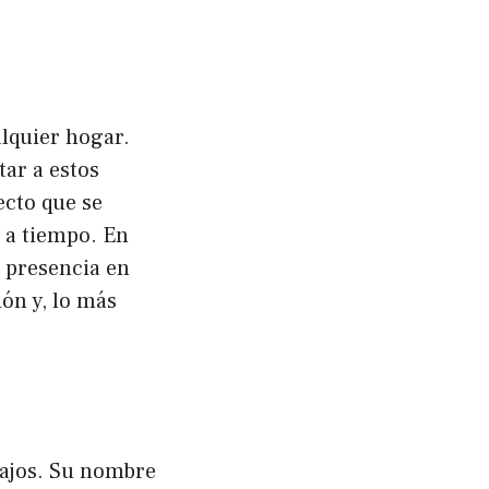
lquier hogar.
ar a estos
ecto que se
a a tiempo. En
u presencia en
ón y, lo más
bajos. Su nombre