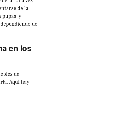
adera. Una vez
ntarse de la
 pupas, y
, dependiendo de
ma en los
uebles de
rla. Aquí hay