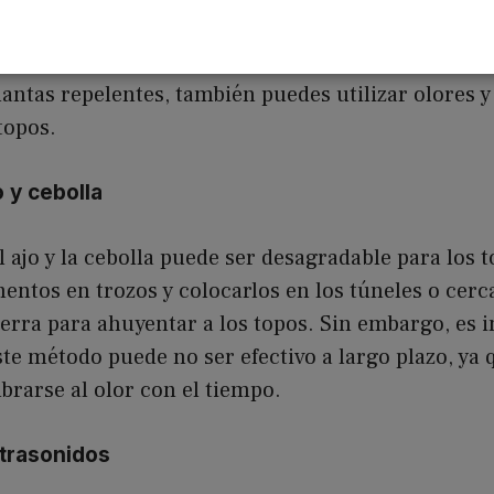
olores y sonidos para ahuyentar a los 
antas repelentes, también puedes utilizar olores y
topos.
o y cebolla
el ajo y la cebolla puede ser desagradable para los 
mentos en trozos y colocarlos en los túneles o cerc
erra para ahuyentar a los topos. Sin embargo, es 
te método puede no ser efectivo a largo plazo, ya 
rarse al olor con el tiempo.
ltrasonidos