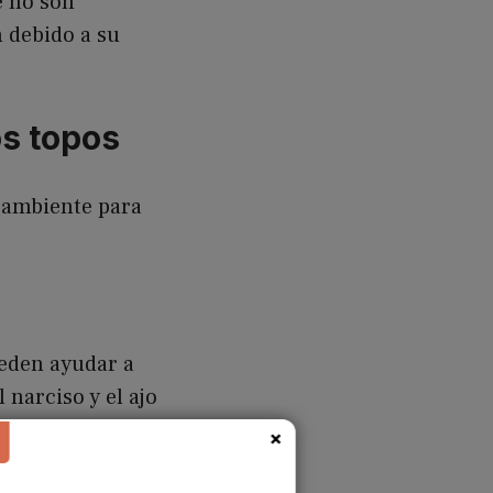
e no son
n debido a su
os topos
o ambiente para
ueden ayudar a
 narciso y el ajo
r estas flores