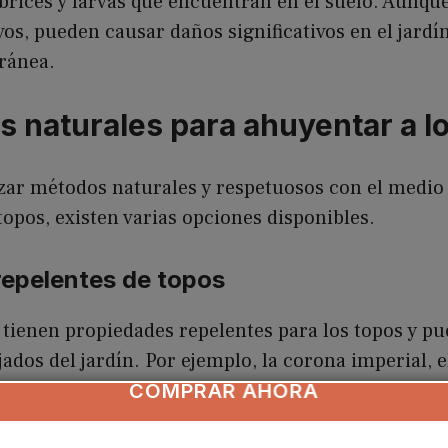
brices y larvas que encuentran en el suelo. Aunqu
os, pueden causar daños significativos en el jardí
rránea.
s naturales para ahuyentar a l
lizar métodos naturales y respetuosos con el medi
topos, existen varias opciones disponibles.
 repelentes de topos
 tienen propiedades repelentes para los topos y p
ados del jardín. Por ejemplo, la corona imperial, el
emiten olores desagradables para los topos. Planta
COMPRAR AHORA
rdín puede ayudar a mantener a raya a los topos.