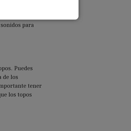
topos
 sonidos para
topos. Puedes
a de los
importante tener
que los topos