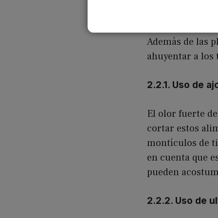
2.2. Uso de 
Además de las pl
ahuyentar a los 
2.2.1. Uso de aj
El olor fuerte d
cortar estos ali
montículos de ti
en cuenta que es
pueden acostumb
2.2.2. Uso de u