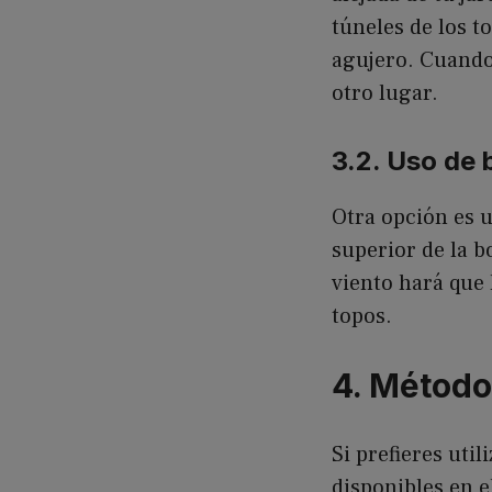
túneles de los t
agujero. Cuando 
otro lugar.
3.2. Uso de 
Otra opción es ut
superior de la b
viento hará que 
topos.
4. Método
Si prefieres uti
disponibles en 