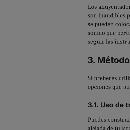
Los ahuyentador
son inaudibles p
se pueden coloca
sonido que pertu
seguir las instr
3. Método
Si prefieres uti
opciones que pu
3.1. Uso de 
Puedes construir
alejada de tu ja