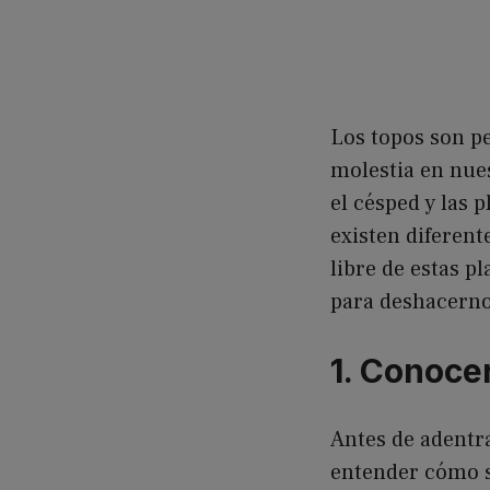
Los topos son p
molestia en nues
el césped y las 
existen diferen
libre de estas p
para deshacerno
1. Conocer
Antes de adentr
entender cómo s