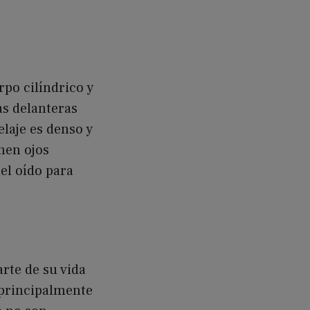
po cilíndrico y
as delanteras
elaje es denso y
nen ojos
del oído para
arte de su vida
 principalmente