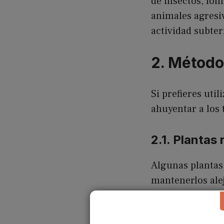
de insectos, lom
animales agresiv
actividad subte
2. Método
Si prefieres uti
ahuyentar a los 
2.1. Plantas
Algunas plantas
mantenerlos alej
son plantas que 
alrededor del ja