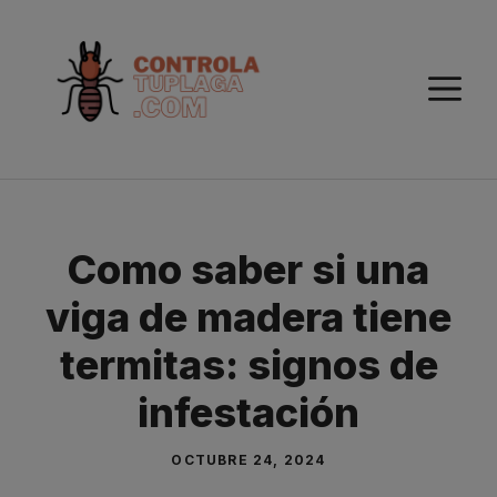
Saltar
al
contenido
M
Como saber si una
viga de madera tiene
termitas: signos de
infestación
OCTUBRE 24, 2024