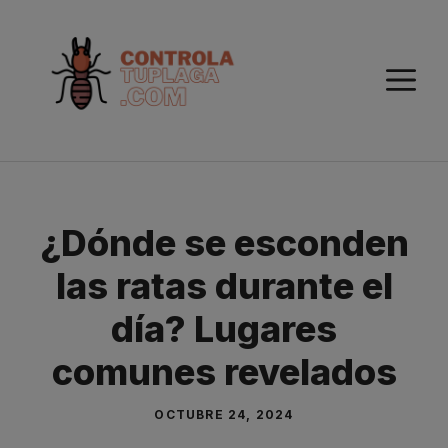
Saltar
al
contenido
M
¿Dónde se esconden
las ratas durante el
día? Lugares
comunes revelados
OCTUBRE 24, 2024