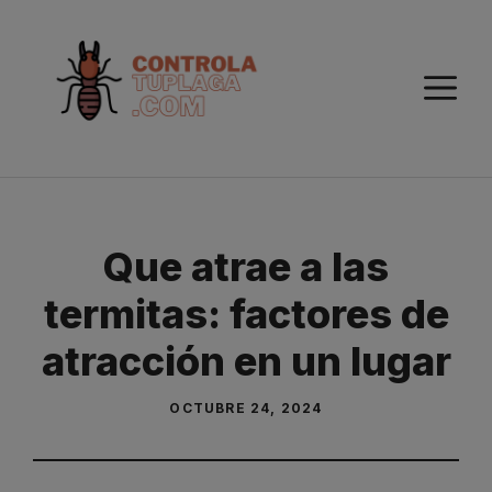
Saltar
al
contenido
M
Que atrae a las
termitas: factores de
atracción en un lugar
OCTUBRE 24, 2024